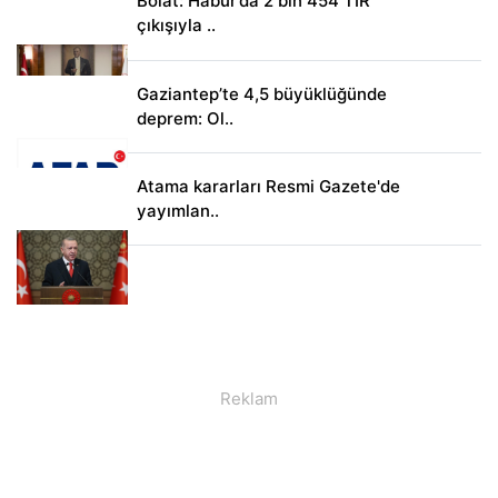
Bolat: Habur’da 2 bin 454 TIR
çıkışıyla ..
Gaziantep’te 4,5 büyüklüğünde
deprem: Ol..
Atama kararları Resmi Gazete'de
yayımlan..