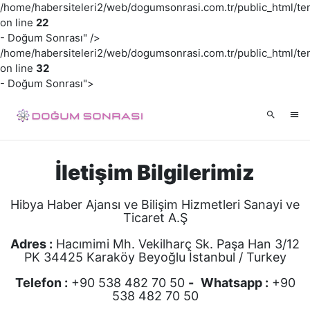
/home/habersiteleri2/web/dogumsonrasi.com.tr/public_html/t
on line
22
- Doğum Sonrası" />
/home/habersiteleri2/web/dogumsonrasi.com.tr/public_html/t
on line
32
- Doğum Sonrası">
İletişim Bilgilerimiz
Hibya Haber Ajansı ve Bilişim Hizmetleri Sanayi ve
Ticaret A.Ş
Adres :
Hacımimi Mh. Vekilharç Sk. Paşa Han 3/12
PK 34425 Karaköy Beyoğlu İstanbul / Turkey
Telefon :
+90 538 482 70 50
-
Whatsapp :
+90
538 482 70 50