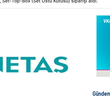
Set-Top-Box (Set Üstü Kutusu) siparişi aldı.
Günde